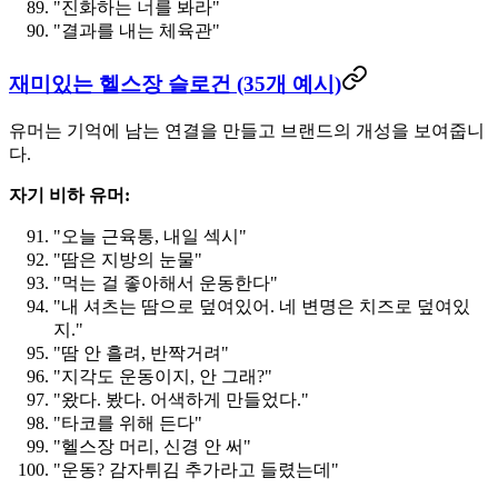
"진화하는 너를 봐라"
"결과를 내는 체육관"
재미있는 헬스장 슬로건 (35개 예시)
유머는 기억에 남는 연결을 만들고 브랜드의 개성을 보여줍니
다.
자기 비하 유머:
"오늘 근육통, 내일 섹시"
"땀은 지방의 눈물"
"먹는 걸 좋아해서 운동한다"
"내 셔츠는 땀으로 덮여있어. 네 변명은 치즈로 덮여있
지."
"땀 안 흘려, 반짝거려"
"지각도 운동이지, 안 그래?"
"왔다. 봤다. 어색하게 만들었다."
"타코를 위해 든다"
"헬스장 머리, 신경 안 써"
"운동? 감자튀김 추가라고 들렸는데"