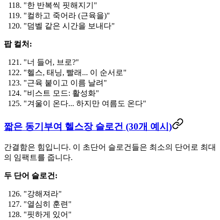
"한 반복씩 핏해지기"
"컬하고 죽어라 (근육을)"
"덤벨 같은 시간을 보내다"
팝 컬처:
"너 들어, 브로?"
"헬스, 태닝, 빨래... 이 순서로"
"근육 붙이고 이름 날려"
"비스트 모드: 활성화"
"겨울이 온다... 하지만 여름도 온다"
짧은 동기부여 헬스장 슬로건 (30개 예시)
간결함은 힘입니다. 이 초단어 슬로건들은 최소의 단어로 최대
의 임팩트를 줍니다.
두 단어 슬로건:
"강해져라"
"열심히 훈련"
"핏하게 있어"