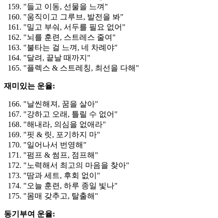
"들고 이동, 선물을 느껴"
"움직이고 그루브, 발전을 봐"
"밀고 부숴, 서두를 필요 없어"
"뇌를 훈련, 스트레스 줄여"
"불타는 걸 느껴, 네 차례야"
"달려, 끝날 때까지"
"플렉스 & 스트레칭, 최선을 다해"
재미있는 운율:
"날씬해져, 꿈을 살아"
"강하고 오래, 틀릴 수 없어"
"해내라, 의심을 없애라"
"핏 & 릿, 포기하지 마"
"일어나서 번영해"
"펌프 & 썸프, 점프해"
"노력해서 최고의 마음을 찾아"
"땀과 세트, 후회 없이"
"오늘 훈련, 하루 종일 빛나"
"몸매 갖추고, 탈출해"
동기부여 운율: