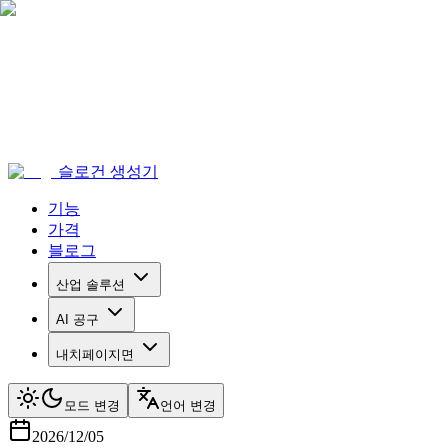
슬로건 생성기
기능
가격
블로그
산업 솔루션
AI 공구
내치페이지면
모드 변경
언어 변경
2026/12/05