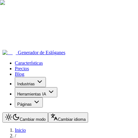
Generador de Eslóganes
Características
Precios
Blog
Industrias
Herramientas IA
Páginas
Cambiar modo
Cambiar idioma
Inicio
/