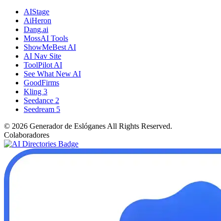
AIStage
AiHeron
Dang.ai
MossAI Tools
ShowMeBest AI
AI Nav Site
ToolPilot AI
See What New AI
GoodFirms
Kling 3
Seedance 2
Seedream 5
©
2026
Generador de Eslóganes
All Rights Reserved.
Colaboradores