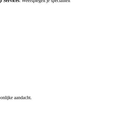
p Services
: Weerspiegelt je specialiteit
oonlijke aandacht.