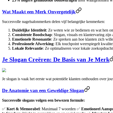
25% hogere gemiddelde bonbedragen
door waargenomen w
Wat Maakt een Merk Onvergetelijk
Succesvolle nagelsalonmerken delen vijf belangrijke kenmerken:
Duidelijke Identiteit
: Ze weten wie ze bedienen en wat hen on
Consistente Boodschap
: Slogan, visuals en klantervaring zijn
Emotionele Resonantie
: Ze spreken aan hoe klanten zich will
Professionele Afwerking
: Elk touchpoint weerspiegelt kwalitei
Lokale Relevantie
: Ze optimaliseren voor lokale zoekopdrach
Je Slogan Creëren: De Basis van Je Merk
Je slogan is vaak het eerste wat potentiële klanten onthouden over 
De Anatomie van een Geweldige Slogan
Succesvolle slogans volgen een bewezen formule:
✅
Kort & Memorabel
: Maximaal 7 woorden ✅
Emotioneel Aansp