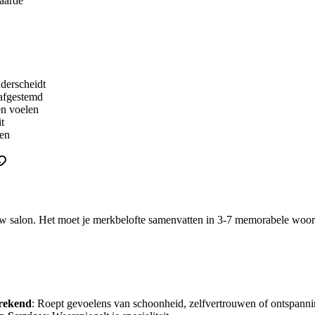
aarde
derscheidt
 afgestemd
en voelen
t
ten
jouw salon. Het moet je merkbelofte samenvatten in 3-7 memorabele woo
rekend
: Roept gevoelens van schoonheid, zelfvertrouwen of ontspan