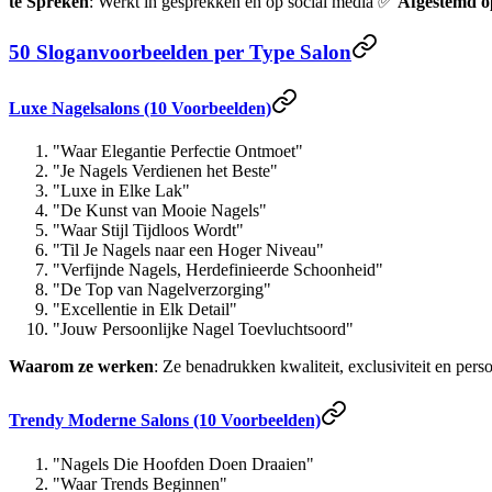
te Spreken
: Werkt in gesprekken en op social media ✅
Afgestemd o
50 Sloganvoorbeelden per Type Salon
Luxe Nagelsalons (10 Voorbeelden)
"Waar Elegantie Perfectie Ontmoet"
"Je Nagels Verdienen het Beste"
"Luxe in Elke Lak"
"De Kunst van Mooie Nagels"
"Waar Stijl Tijdloos Wordt"
"Til Je Nagels naar een Hoger Niveau"
"Verfijnde Nagels, Herdefinieerde Schoonheid"
"De Top van Nagelverzorging"
"Excellentie in Elk Detail"
"Jouw Persoonlijke Nagel Toevluchtsoord"
Waarom ze werken
: Ze benadrukken kwaliteit, exclusiviteit en pers
Trendy Moderne Salons (10 Voorbeelden)
"Nagels Die Hoofden Doen Draaien"
"Waar Trends Beginnen"