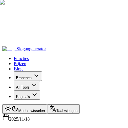
Slogangenerator
Functies
Prijzen
Blog
Branches
AI Tools
Pagina's
Modus wisselen
Taal wijzigen
2025/11/18