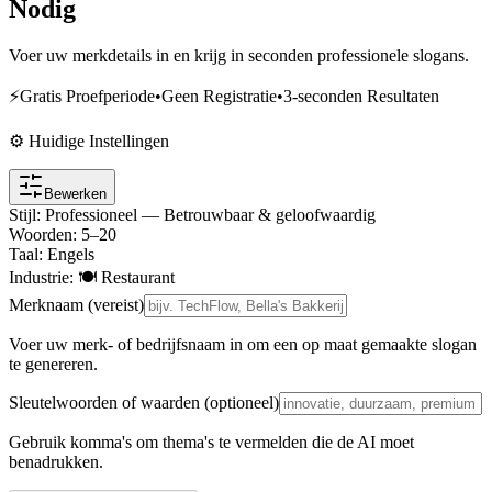
Nodig
Voer uw merkdetails in en krijg in seconden professionele slogans.
⚡
Gratis Proefperiode
•
Geen Registratie
•
3-seconden Resultaten
⚙️ Huidige Instellingen
Bewerken
Stijl
:
Professioneel — Betrouwbaar & geloofwaardig
Woorden
:
5
–
20
Taal
:
Engels
Industrie
:
🍽️ Restaurant
Merknaam (vereist)
Voer uw merk- of bedrijfsnaam in om een op maat gemaakte slogan
te genereren.
Sleutelwoorden of waarden (optioneel)
Gebruik komma's om thema's te vermelden die de AI moet
benadrukken.