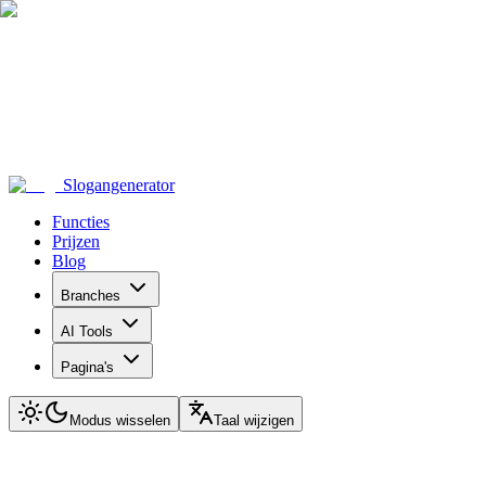
Slogangenerator
Functies
Prijzen
Blog
Branches
AI Tools
Pagina's
Modus wisselen
Taal wijzigen