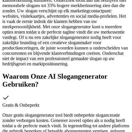
klantherkenning stimuleert. Onderzoek toont aan dat bedrijven met
memorabele slogans tot 33% hogere merkherinnering zien dan die
zonder. Uw slogan verschijnt op elk marketingcontactpunt:
websites, visitekaartjes, advertenties en social media-profielen. Het
is vaak de eerste indruk die klanten hebben van uw
merkpersoonlijkheid. Met onze slogangenerator kunt u meerdere
opties testen totdat u de perfecte tagline vindt die uw merkessentie
vastlegt. Of u nu een zakelijke slogangenerator nodig heeft voor
zakelijke branding of een creatieve sloganmaker voor
productlanceringen, de juiste woorden kunnen u onderscheiden van
concurrenten en blijvende klantverbindingen creëren. Onderschat
niet de impact van een professioneel gemaakte slogan op uw
bedrijfsgroei en marktpositionering.
Waarom Onze AI Slogangenerator
Gebruiken?
Gratis & Onbeperkt
Onze gratis slogangenerator tool biedt onbeperkte slogancreatie
zonder verborgen kosten. Genereer zoveel opties als u nodig heeft
totdat u de perfecte match vindt. In tegenstelling tot andere platforms
die gebruik beperken of betaalde abonnementen vereisen, geloven