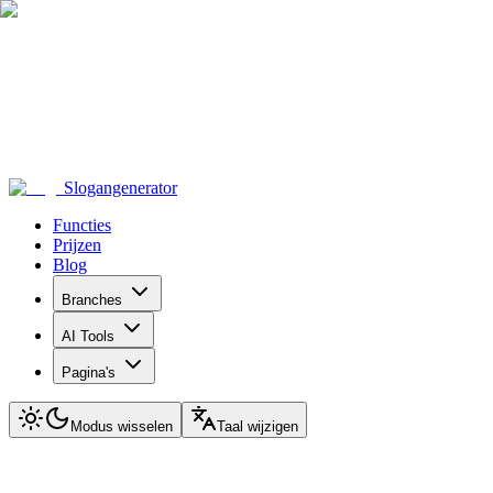
Slogangenerator
Functies
Prijzen
Blog
Branches
AI Tools
Pagina's
Modus wisselen
Taal wijzigen