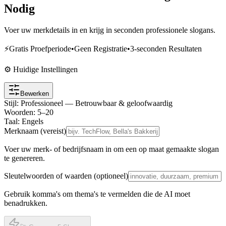
Nodig
Voer uw merkdetails in en krijg in seconden professionele slogans.
⚡
Gratis Proefperiode
•
Geen Registratie
•
3-seconden Resultaten
⚙️ Huidige Instellingen
Bewerken
Stijl
:
Professioneel — Betrouwbaar & geloofwaardig
Woorden
:
5
–
20
Taal
:
Engels
Merknaam (vereist)
Voer uw merk- of bedrijfsnaam in om een op maat gemaakte slogan
te genereren.
Sleutelwoorden of waarden (optioneel)
Gebruik komma's om thema's te vermelden die de AI moet
benadrukken.