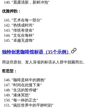
"晨露清新，新鲜冲泡"
优雅押韵：
"艺术在每一部分"
"热情成时尚"
"传统有使命"
"文化在每杯"
"卓越无虚饰"
独特创意咖啡馆标语（35个示例）
用这些原创、发人深省的标语从人群中脱颖而出。
哲思型：
"咖啡是杯中的拥抱"
"时间在此慢下来"
"生活的暂停键"
"液体冥想"
"每一杯的正念"
"疯狂世界中的平静时刻"