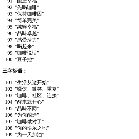
"酿造幸福"
"先喝咖啡"
"保持咖啡因"
"简单完美"
"纯粹幸福"
"品味卓越"
"感受活力"
"喝起来"
"咖啡说话"
"豆子控"
三字标语：
"生活从这开始"
"啜饮、微笑、重复"
"咖啡、社区、连接"
"醒来就开心"
"品味不同"
"为你酿造"
"咖啡做对了"
"你的快乐之地"
"为一天加油"