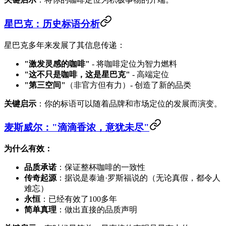
星巴克：历史标语分析
星巴克多年来发展了其信息传递：
"激发灵感的咖啡"
- 将咖啡定位为智力燃料
"这不只是咖啡，这是星巴克"
- 高端定位
"第三空间"
（非官方但有力）- 创造了新的品类
关键启示
：你的标语可以随着品牌和市场定位的发展而演变。
麦斯威尔："滴滴香浓，意犹未尽"
为什么有效：
品质承诺
：保证整杯咖啡的一致性
传奇起源
：据说是泰迪·罗斯福说的（无论真假，都令人
难忘）
永恒
：已经有效了100多年
简单真理
：做出直接的品质声明