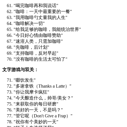
"喝完咖啡再和我说话"
"咖啡：一天中最重要的一餐"
"我用咖啡勺丈量我的人生"
"咖啡解决一切"
"给我足够的咖啡，我能统治世界"
"今日好心情由咖啡赞助"
"速溶人类，只需加咖啡"
"先咖啡，后计划"
"支持咖啡，反对早起"
"没有咖啡的生活太可怕了"
文字游戏与双关：
"啜饮发生"
"多谢拿铁（Thanks a Latte）"
"你让我摩卡疯狂"
"今天酿造什么，帅哥/美女？"
"来获取你的每日研磨"
"美好的一天，不是吗？"
"管它呢（Don't Give a Frap）"
"祝你有个美妙的一天"