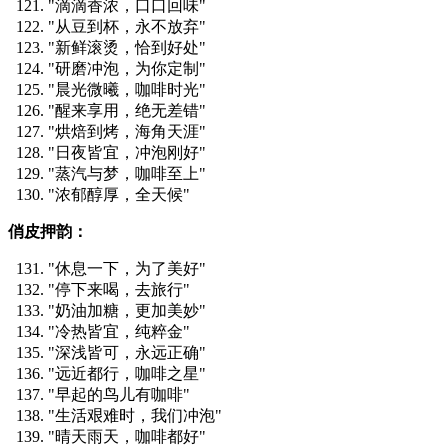
"滴滴香浓，口口回味"
"从豆到杯，永不放弃"
"新鲜滚烫，恰到好处"
"研磨冲泡，为你定制"
"晨光微曦，咖啡时光"
"醒来享用，绝无差错"
"烘焙到烤，海角天涯"
"日夜皆宜，冲泡刚好"
"蒸汽与梦，咖啡至上"
"浓郁醇厚，全天候"
俏皮押韵：
"休息一下，为了美好"
"停下来喝，去旅行"
"奶油加糖，更加美妙"
"冷热皆宜，纯粹金"
"深浅皆可，永远正确"
"远近都行，咖啡之星"
"早起的鸟儿有咖啡"
"生活艰难时，我们冲泡"
"晴天雨天，咖啡都好"