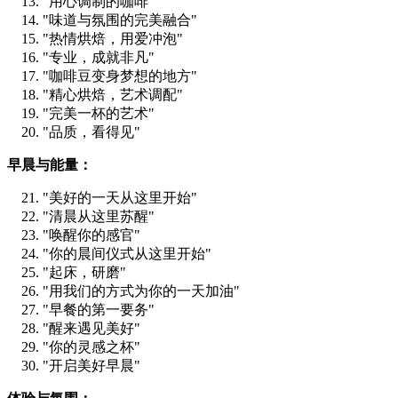
"用心调制的咖啡"
"味道与氛围的完美融合"
"热情烘焙，用爱冲泡"
"专业，成就非凡"
"咖啡豆变身梦想的地方"
"精心烘焙，艺术调配"
"完美一杯的艺术"
"品质，看得见"
早晨与能量：
"美好的一天从这里开始"
"清晨从这里苏醒"
"唤醒你的感官"
"你的晨间仪式从这里开始"
"起床，研磨"
"用我们的方式为你的一天加油"
"早餐的第一要务"
"醒来遇见美好"
"你的灵感之杯"
"开启美好早晨"