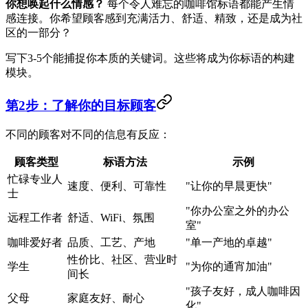
你想唤起什么情感？
每个令人难忘的咖啡馆标语都能产生情
感连接。你希望顾客感到充满活力、舒适、精致，还是成为社
区的一部分？
写下3-5个能捕捉你本质的关键词。这些将成为你标语的构建
模块。
第2步：了解你的目标顾客
不同的顾客对不同的信息有反应：
顾客类型
标语方法
示例
忙碌专业人
速度、便利、可靠性
"让你的早晨更快"
士
"你办公室之外的办公
远程工作者
舒适、WiFi、氛围
室"
咖啡爱好者
品质、工艺、产地
"单一产地的卓越"
性价比、社区、营业时
学生
"为你的通宵加油"
间长
"孩子友好，成人咖啡因
父母
家庭友好、耐心
化"