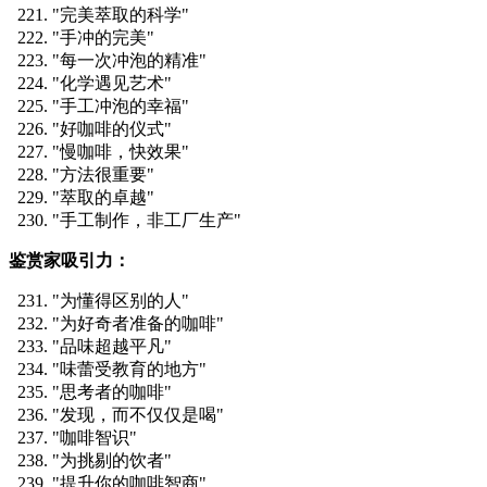
"完美萃取的科学"
"手冲的完美"
"每一次冲泡的精准"
"化学遇见艺术"
"手工冲泡的幸福"
"好咖啡的仪式"
"慢咖啡，快效果"
"方法很重要"
"萃取的卓越"
"手工制作，非工厂生产"
鉴赏家吸引力：
"为懂得区别的人"
"为好奇者准备的咖啡"
"品味超越平凡"
"味蕾受教育的地方"
"思考者的咖啡"
"发现，而不仅仅是喝"
"咖啡智识"
"为挑剔的饮者"
"提升你的咖啡智商"