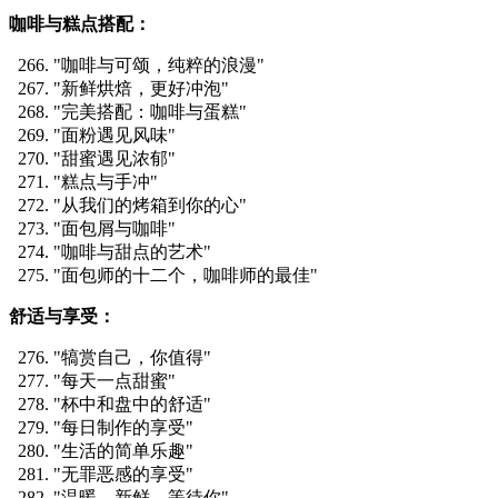
咖啡与糕点搭配：
"咖啡与可颂，纯粹的浪漫"
"新鲜烘焙，更好冲泡"
"完美搭配：咖啡与蛋糕"
"面粉遇见风味"
"甜蜜遇见浓郁"
"糕点与手冲"
"从我们的烤箱到你的心"
"面包屑与咖啡"
"咖啡与甜点的艺术"
"面包师的十二个，咖啡师的最佳"
舒适与享受：
"犒赏自己，你值得"
"每天一点甜蜜"
"杯中和盘中的舒适"
"每日制作的享受"
"生活的简单乐趣"
"无罪恶感的享受"
"温暖、新鲜、等待你"