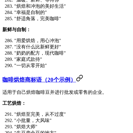
"烘焙和冲泡的美好生活"
"幸福是自制的"
"舒适角落，完美咖啡"
新鲜与自制：
"用爱烘焙，用心冲泡"
"没有什么比新鲜更好"
"奶奶的配方，现代咖啡"
"家庭式款待"
"一切从零开始"
咖啡烘焙商标语（20个示例）
适用于自己烘焙咖啡豆并进行批发或零售的企业。
工艺烘焙：
"烘焙至完美，从不过度"
"小批量，大风味"
"烘焙大师"
"生豆变金豆的地方"