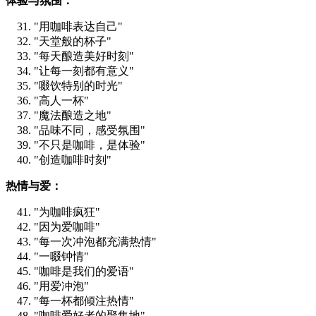
体验与氛围：
"用咖啡表达自己"
"天堂般的杯子"
"每天酿造美好时刻"
"让每一刻都有意义"
"啜饮特别的时光"
"高人一杯"
"魔法酿造之地"
"品味不同，感受氛围"
"不只是咖啡，是体验"
"创造咖啡时刻"
热情与爱：
"为咖啡疯狂"
"因为爱咖啡"
"每一次冲泡都充满热情"
"一啜钟情"
"咖啡是我们的爱语"
"用爱冲泡"
"每一杯都倾注热情"
"咖啡爱好者的聚集地"