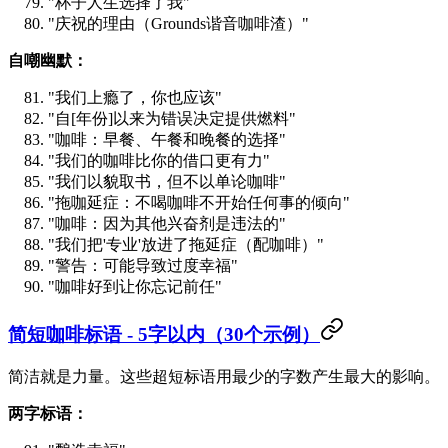
"杯子人生选择了我"
"庆祝的理由（Grounds谐音咖啡渣）"
自嘲幽默：
"我们上瘾了，你也应该"
"自[年份]以来为错误决定提供燃料"
"咖啡：早餐、午餐和晚餐的选择"
"我们的咖啡比你的借口更有力"
"我们以貌取书，但不以单论咖啡"
"拖咖延症：不喝咖啡不开始任何事的倾向"
"咖啡：因为其他兴奋剂是违法的"
"我们把'专业'放进了拖延症（配咖啡）"
"警告：可能导致过度幸福"
"咖啡好到让你忘记前任"
简短咖啡标语 - 5字以内（30个示例）
简洁就是力量。这些超短标语用最少的字数产生最大的影响。
两字标语：