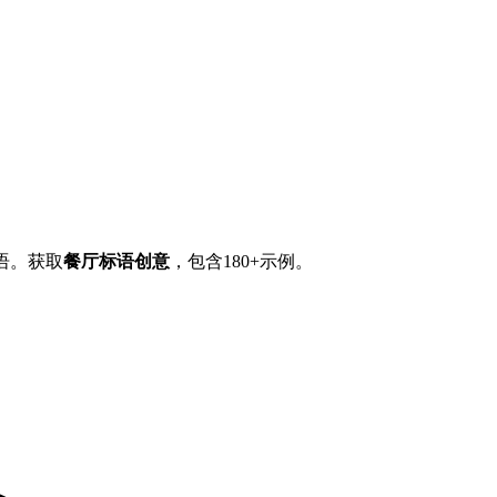
语。获取
餐厅标语创意
，包含
180+示例
。